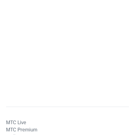
MTС Live
MTС Premium