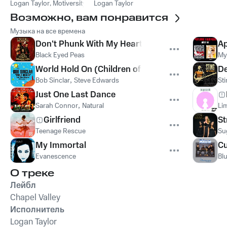
Speech)
Logan Taylor
,
Motiversity
Speech)
Logan Taylor
Возможно, вам понравится
Музыка на все времена
Don't Phunk With My Heart
Ap
Black Eyed Peas
My
World Hold On (Children of the Sky)
De
Bob Sinclar
,
Steve Edwards
St
Just One Last Dance
Sarah Connor
,
Natural
Lim
Girlfriend
St
Teenage Rescue
Su
My Immortal
Cu
Evanescence
Bl
О треке
Лейбл
Chapel Valley
Исполнитель
Logan Taylor