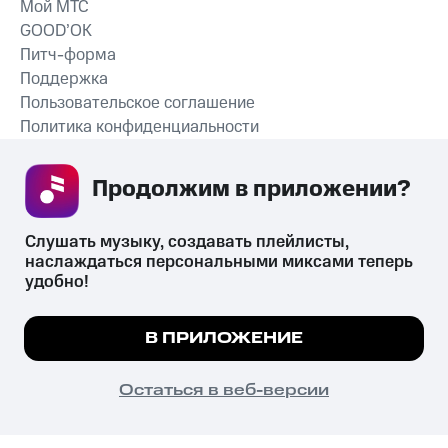
Мой МТС
GOOD’OK
Питч-форма
Поддержка
Пользовательское соглашение
Политика конфиденциальности
Рекомендательные технологии
Продолжим в приложении? 
СКАЧАТЬ ПРИЛОЖЕНИЕ
Слушать музыку, создавать плейлисты, 
наслаждаться персональными миксами теперь 
удобно!
Незаконное потребление наркотических средств,
психотропных веществ, их аналогов причиняет вред здоровью,
Мы используем куки, чтобы на сайте все
В ПРИЛОЖЕНИЕ
их незаконный оборот запрещён и влечёт установленную
работало.
Подробнее
законодательством ответственность.
© 2026 ООО «КИОН».
ПОНЯТНО
Остаться в веб-версии
Все права защищены
18+
Главная
В приложение
Избранное