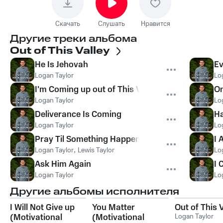
Скачать
Слушать
Нравится
Другие треки альбома
Out of This Valley
He Is Jehovah
Ev
Logan Taylor
Lo
I'm Coming up out of This Valley
O
Logan Taylor
Lo
Deliverance Is Coming
Ha
Logan Taylor
Lo
Pray Til Something Happens
I 
Logan Taylor
,
Lewis Taylor
Lo
Ask Him Again
I 
Logan Taylor
Lo
Другие альбомы исполнителя
I Will Not Give up
You Matter
Out of This 
(Motivational
(Motivational
Logan Taylor