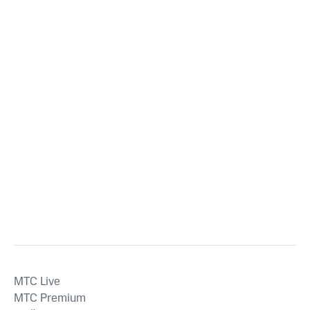
MTС Live
MTС Premium