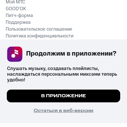
Мой МТС
GOOD’OK
Питч-форма
Поддержка
Пользовательское соглашение
Политика конфиденциальности
Рекомендательные технологии
Продолжим в приложении? 
СКАЧАТЬ ПРИЛОЖЕНИЕ
Слушать музыку, создавать плейлисты, 
наслаждаться персональными миксами теперь 
удобно!
Незаконное потребление наркотических средств,
психотропных веществ, их аналогов причиняет вред здоровью,
Мы используем куки, чтобы на сайте все
В ПРИЛОЖЕНИЕ
их незаконный оборот запрещён и влечёт установленную
работало.
Подробнее
законодательством ответственность.
© 2026 ООО «КИОН».
ПОНЯТНО
Остаться в веб-версии
Все права защищены
18+
Главная
В приложение
Избранное