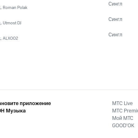
Сингл
t
,
Roman Polak
Сингл
t
,
Utmost DJ
Сингл
t
,
ALX002
ановите приложение
MTС Live
Н Музыка
MTС Prem
Мой МТС
GOOD’OK