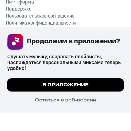
Питч-форма
Поддержка
Пользовательское соглашение
Политика конфиденциальности
Рекомендательные технологии
Продолжим в приложении? 
СКАЧАТЬ ПРИЛОЖЕНИЕ
Слушать музыку, создавать плейлисты, 
наслаждаться персональными миксами теперь 
удобно!
Незаконное потребление наркотических средств,
психотропных веществ, их аналогов причиняет вред здоровью,
Мы используем куки, чтобы на сайте все
В ПРИЛОЖЕНИЕ
их незаконный оборот запрещён и влечёт установленную
работало.
Подробнее
законодательством ответственность.
© 2026 ООО «КИОН».
ПОНЯТНО
Остаться в веб-версии
Все права защищены
18+
Главная
В приложение
Избранное