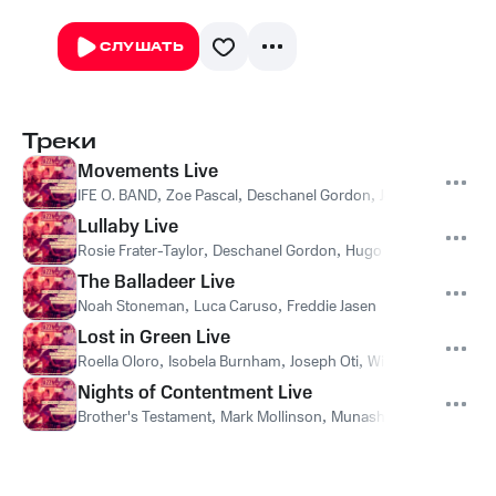
СЛУШАТЬ
Треки
Movements Live
IFE O. BAND
,
Zoe Pascal
,
Deschanel Gordon
,
John Jones
Lullaby Live
Rosie Frater-Taylor
,
Deschanel Gordon
,
Hugo Piper
,
Laurence 
The Balladeer Live
Noah Stoneman
,
Luca Caruso
,
Freddie Jasen
Lost in Green Live
Roella Oloro
,
Isobela Burnham
,
Joseph Oti
,
Will Cameron
,
Sylv
Nights of Contentment Live
Brother's Testament
,
Mark Mollinson
,
Munashe-Caleb Manyu