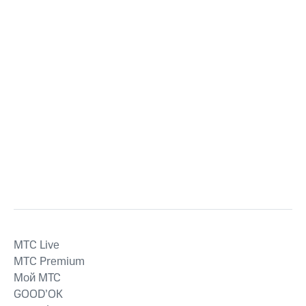
MTС Live
MTС Premium
Мой МТС
GOOD’OK