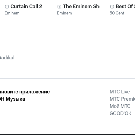
Curtain Call 2
The Eminem Show
Best Of
Eminem
Eminem
50 Cent
Radikal
ановите приложение
MTС Live
Н Музыка
MTС Prem
Мой МТС
GOOD’OK