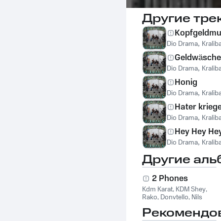
Другие тре
Kopfgeldmu
Dio Drama
,
Kralib
Geldwäsche
Dio Drama
,
Kralib
Honig
Dio Drama
,
Kralib
Hater kriege
Dio Drama
,
Kralib
Hey Hey He
Dio Drama
,
Kralib
Другие аль
2 Phones
Kdm Karat
,
KDM Shey
,
Rako
,
Donvtello
,
Nils
Davis
,
Dio Drama
Рекомендо