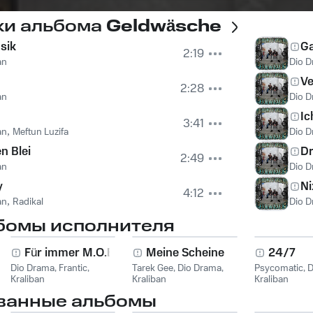
ки альбома
Geldwäsche
sik
Ga
2:19
an
Dio 
Ve
2:28
an
Dio 
Ic
3:41
an
,
Meftun Luzifa
Dio 
n Blei
Dr
2:49
an
Dio 
y
Ni
4:12
an
,
Radikal
Dio 
бомы исполнителя
Für immer M.O.B.
Meine Scheine
24/7
Dio Drama
,
Frantic
,
Tarek Gee
,
Dio Drama
,
Psycomatic
,
D
Kraliban
Kraliban
Kraliban
ванные альбомы