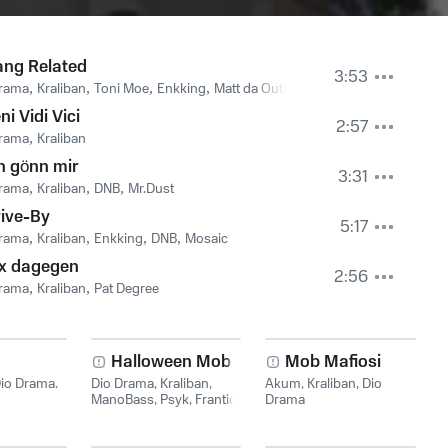
ng Related
3:53
Drama
,
Kraliban
,
Toni Moe
,
Enkking
,
Matt da Outlaw
,
DNB
ni Vidi Vici
2:57
Drama
,
Kraliban
h gönn mir
3:31
Drama
,
Kraliban
,
DNB
,
Mr.Dust
ive-By
5:17
Drama
,
Kraliban
,
Enkking
,
DNB
,
Mosaic
x dagegen
2:56
Drama
,
Kraliban
,
Pat Degree
Halloween Mob
Mob Mafiosi
io Drama
,
Dio Drama
,
Kraliban
,
Akum
,
Kraliban
,
Dio
ManoBass
,
Psyk
,
Frantic
Drama