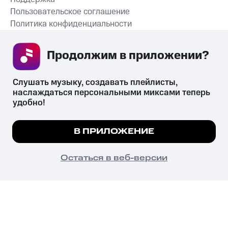
Пользовательское соглашение
Политика конфиденциальности
Рекомендательные технологии
Продолжим в приложении? 
СКАЧАТЬ ПРИЛОЖЕНИЕ
Слушать музыку, создавать плейлисты, 
наслаждаться персональными миксами теперь 
удобно!
Незаконное потребление наркотических средств,
психотропных веществ, их аналогов причиняет вред здоровью,
Мы используем куки, чтобы на сайте все
В ПРИЛОЖЕНИЕ
их незаконный оборот запрещён и влечёт установленную
работало.
Подробнее
законодательством ответственность.
© 2026 ООО «КИОН».
ПОНЯТНО
Остаться в веб-версии
Все права защищены
18+
Главная
В приложение
Избранное