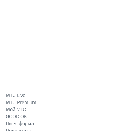
MTС Live
MTС Premium
Мой МТС
GOOD’OK
Питч-форма
Поддержка