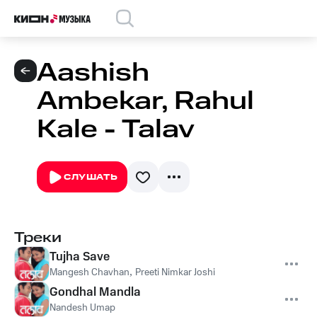
Aashish
Ambekar, Rahul
Kale - Talav
СЛУШАТЬ
Треки
Tujha Save
Mangesh Chavhan
,
Preeti Nimkar Joshi
Gondhal Mandla
Nandesh Umap