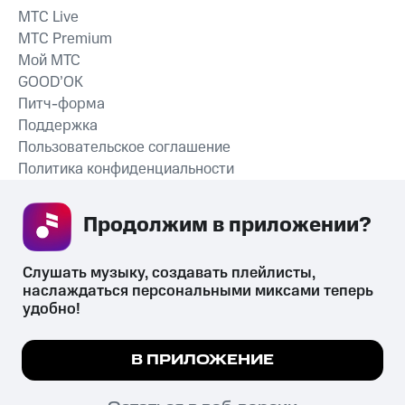
MTС Live
MTС Premium
Мой МТС
GOOD’OK
Питч-форма
Поддержка
Пользовательское соглашение
Политика конфиденциальности
Рекомендательные технологии
Продолжим в приложении? 
СКАЧАТЬ ПРИЛОЖЕНИЕ
Слушать музыку, создавать плейлисты, 
наслаждаться персональными миксами теперь 
удобно!
Незаконное потребление наркотических средств,
психотропных веществ, их аналогов причиняет вред здоровью,
Мы используем куки, чтобы на сайте все
В ПРИЛОЖЕНИЕ
их незаконный оборот запрещён и влечёт установленную
работало.
Подробнее
законодательством ответственность.
© 2026 ООО «КИОН».
ПОНЯТНО