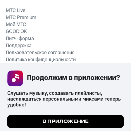
MTС Live
MTС Premium
Мой МТС
GOOD’OK
Питч-форма
Поддержка
Пользовательское соглашение
Политика конфиденциальности
Рекомендательные технологии
Продолжим в приложении? 
СКАЧАТЬ ПРИЛОЖЕНИЕ
Слушать музыку, создавать плейлисты, 
наслаждаться персональными миксами теперь 
удобно!
Незаконное потребление наркотических средств,
психотропных веществ, их аналогов причиняет вред здоровью,
Мы используем куки, чтобы на сайте все
В ПРИЛОЖЕНИЕ
их незаконный оборот запрещён и влечёт установленную
работало.
Подробнее
законодательством ответственность.