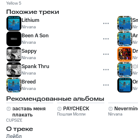
Yellow 5
Похожие треки
Lithium
Sm
Nirvana
Ni
Been A Son
A
Nirvana
Ni
Sappy
Dr
Nirvana
Ni
Spank Thru
Nirvana
Ni
Breed
On
Nirvana
Ni
Рекомендованные альбомы
заставь меня
PAYCHECK
Nevermin
плакать
Пошлая Молли
Nirvana
CUPSIZE
О треке
Лейбл