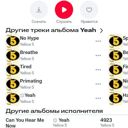
Скачать
Слушать
Нравится
Другие треки альбома
Yeah
No Hype
Sp
Yellow 5
Ye
Breathe
Be
Yellow 5
Ye
Tired
Fi
Yellow 5
Ye
Primating
Ni
Yellow 5
Ye
Yeah
H
Yellow 5
Ye
Другие альбомы исполнителя
Can You Hear Me
Yeah
4923
Now
Yellow 5
Yellow 5