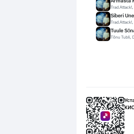
Armasta 
Trad.Attack!
Siberi Une
Trad.Attack!
Tuule Sõn
Tõnu Tubli
,
Уст
КИО