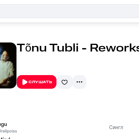
Tõnu Tubli - Rework
СЛУШАТЬ
ugu
Сингл
Orelipoiss