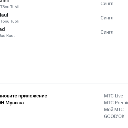
Mind
Сингл
,
Tõnu Tubli
laul
Сингл
,
Tõnu Tubli
ad
Сингл
Duo Ruut
ановите приложение
MTС Live
Н Музыка
MTС Prem
Мой МТС
GOOD’OK