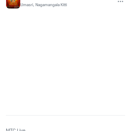
Umasri
,
Nagamangala Kitti
MTС Live