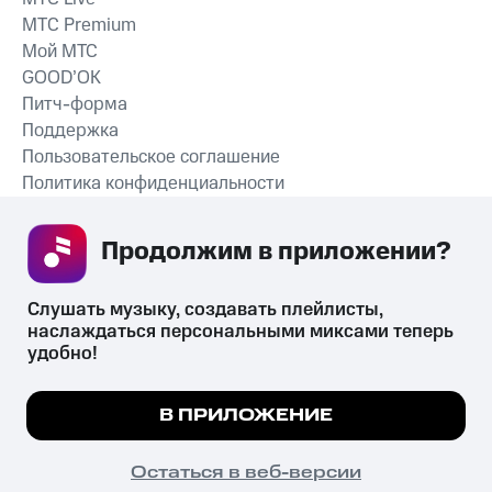
MTС Premium
Мой МТС
GOOD’OK
Питч-форма
Поддержка
Пользовательское соглашение
Политика конфиденциальности
Рекомендательные технологии
Продолжим в приложении? 
СКАЧАТЬ ПРИЛОЖЕНИЕ
Слушать музыку, создавать плейлисты, 
наслаждаться персональными миксами теперь 
удобно!
Незаконное потребление наркотических средств,
психотропных веществ, их аналогов причиняет вред здоровью,
Мы используем куки, чтобы на сайте все
В ПРИЛОЖЕНИЕ
их незаконный оборот запрещён и влечёт установленную
работало.
Подробнее
законодательством ответственность.
© 2026 ООО «КИОН».
ПОНЯТНО
Остаться в веб-версии
Все права защищены
18+