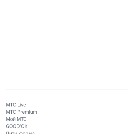
MTС Live
MTС Premium
Мой МТС
GOOD’OK
Питч-форма