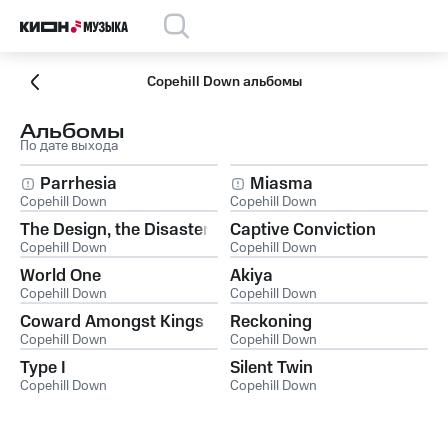
Copehill Down альбомы
Альбомы
По дате выхода
Parrhesia
Miasma
Copehill Down
Copehill Down
The Design, the Disaster
Captive Conviction
Copehill Down
Copehill Down
World One
Akiya
Copehill Down
Copehill Down
Coward Amongst Kings
Reckoning
Copehill Down
Copehill Down
Type I
Silent Twin
Copehill Down
Copehill Down