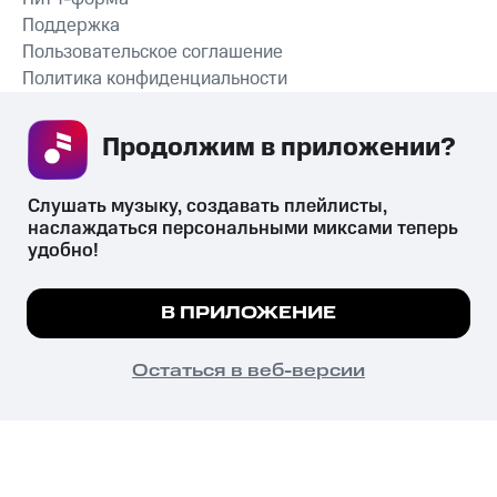
Поддержка
Пользовательское соглашение
Политика конфиденциальности
Рекомендательные технологии
Продолжим в приложении? 
СКАЧАТЬ ПРИЛОЖЕНИЕ
Слушать музыку, создавать плейлисты, 
наслаждаться персональными миксами теперь 
удобно!
Незаконное потребление наркотических средств,
психотропных веществ, их аналогов причиняет вред здоровью,
Мы используем куки, чтобы на сайте все
В ПРИЛОЖЕНИЕ
их незаконный оборот запрещён и влечёт установленную
работало.
Подробнее
законодательством ответственность.
© 2026 ООО «КИОН».
ПОНЯТНО
Остаться в веб-версии
Все права защищены
18+
Главная
В приложение
Избранное