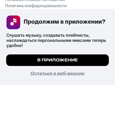
Политика конфиденциальности
Рекомендательные технологии
Продолжим в приложении? 
СКАЧАТЬ ПРИЛОЖЕНИЕ
Слушать музыку, создавать плейлисты, 
наслаждаться персональными миксами теперь 
удобно!
Незаконное потребление наркотических средств,
психотропных веществ, их аналогов причиняет вред здоровью,
Мы используем куки, чтобы на сайте все
В ПРИЛОЖЕНИЕ
их незаконный оборот запрещён и влечёт установленную
работало.
Подробнее
законодательством ответственность.
© 2026 ООО «КИОН».
ПОНЯТНО
Остаться в веб-версии
Все права защищены
18+
Главная
В приложение
Избранное