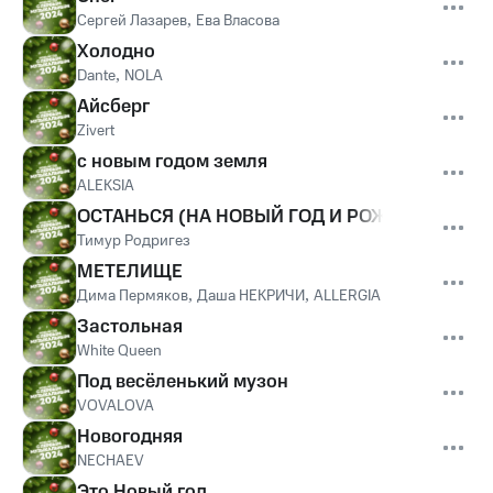
Сергей Лазарев
,
Ева Власова
Холодно
Dante
,
NOLA
Айсберг
Zivert
с новым годом земля
ALEKSIA
ОСТАНЬСЯ (НА НОВЫЙ ГОД И РОЖДЕСТВО)
Тимур Родригез
МЕТЕЛИЩЕ
Дима Пермяков
,
Даша НЕКРИЧИ
,
ALLERGIA
Застольная
White Queen
Под весёленький музон
VOVALOVA
Новогодняя
NECHAEV
Это Новый год