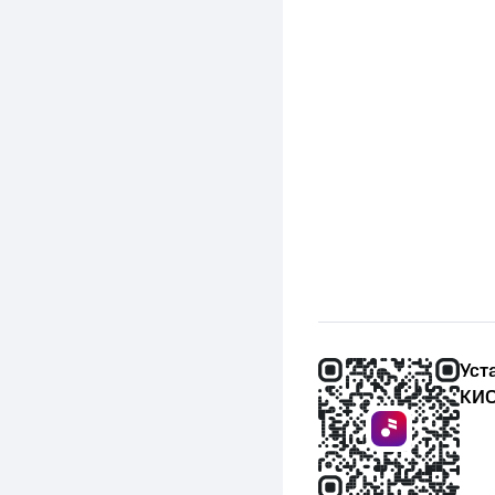
Уст
КИО