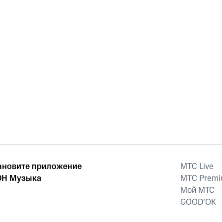
ановите приложение
MTС Live
Н Музыка
MTС Prem
Мой МТС
GOOD’OK