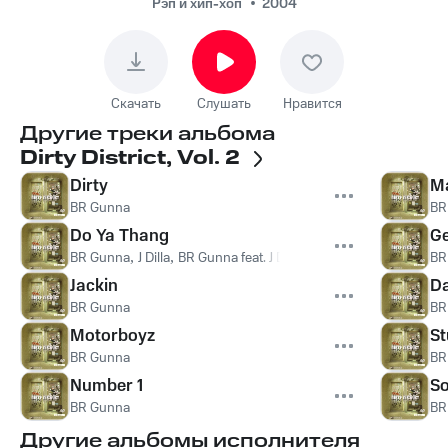
Рэп и хип-хоп
2004
Скачать
Слушать
Нравится
Другие треки альбома
Dirty District, Vol. 2
Dirty
M
BR Gunna
BR
Do Ya Thang
Ge
BR Gunna
,
J Dilla
,
BR Gunna feat. J Dilla
BR
Jackin
Da
BR Gunna
BR
Motorboyz
St
BR Gunna
BR
Number 1
S
BR Gunna
BR
Другие альбомы исполнителя