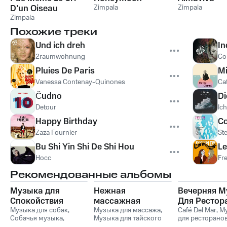
D'un Oiseau
Zimpala
Zimpala
Zimpala
Похожие треки
Und ich dreh
In
2raumwohnung
Co
Pluies De Paris
Mi
Vanessa Contenay-Quinones
Ca
Čudno
Di
Detour
Ich
Happy Birthday
Co
Zaza Fournier
St
Bu Shi Yin Shi De Shi Hou
L
Hocc
Fr
Рекомендованные альбомы
Музыка для
Нежная
Вечерняя М
Спокойствия
массажная
Для Рестор
Кошек
Музыка для собак
,
музыка для
Музыка для массажа
,
Vol. 1
Café Del Mar
,
М
Собачья музыка
,
Музыка для тайского
для ресторано
глубокого
Музыка для кошек
,
массажа
,
Музыка для
Спокойная фо