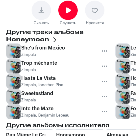
Скачать
Слушать
Нравится
Другие треки альбома
Honeymoon
She's from Mexico
Le
Zimpala
Zi
Trop méchante
Th
Zimpala
Zi
Hasta La Vista
H
Zimpala
,
Jonathan Pisa
Zi
Sweetestland
Fa
Zimpala
Zi
Into the Maze
Fo
Zimpala
,
Benjamin Lebeau
Zi
Другие альбомы исполнителя
Pas Même Le Cri
Honeymoon
Almaviva