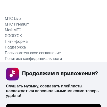
MTС Live
MTС Premium
Мой МТС
GOOD’OK
Питч-форма
Поддержка
Пользовательское соглашение
Политика конфиденциальности
Рекомендательные технологии
Продолжим в приложении? 
СКАЧАТЬ ПРИЛОЖЕНИЕ
Слушать музыку, создавать плейлисты, 
наслаждаться персональными миксами теперь 
удобно!
Незаконное потребление наркотических средств,
психотропных веществ, их аналогов причиняет вред здоровью,
Мы используем куки, чтобы на сайте все