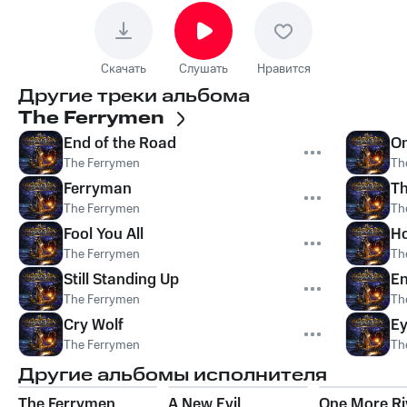
Скачать
Слушать
Нравится
Другие треки альбома
The Ferrymen
End of the Road
On
The Ferrymen
Th
Ferryman
Th
The Ferrymen
Th
Fool You All
Ho
The Ferrymen
Th
Still Standing Up
En
The Ferrymen
Th
Cry Wolf
Ey
The Ferrymen
Th
Другие альбомы исполнителя
The Ferrymen
A New Evil
One More Ri