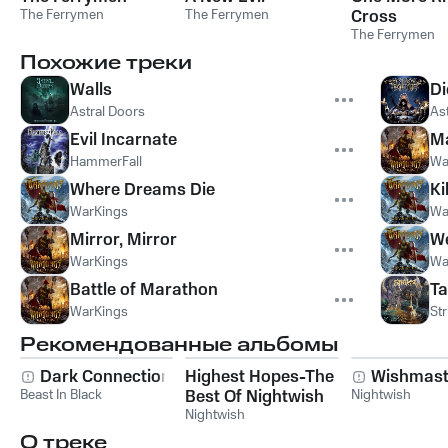
The Ferrymen
The Ferrymen
Cross
The Ferrymen
Похожие треки
Walls
Di
Astral Doors
As
Evil Incarnate
M
HammerFall
Wa
Where Dreams Die
Ki
WarKings
Wa
Mirror, Mirror
We
WarKings
Wa
Battle of Marathon
Ta
WarKings
Str
Рекомендованные альбомы
Dark Connection
Highest Hopes-The
Wishmast
Beast In Black
Best Of Nightwish
Nightwish
Nightwish
О треке