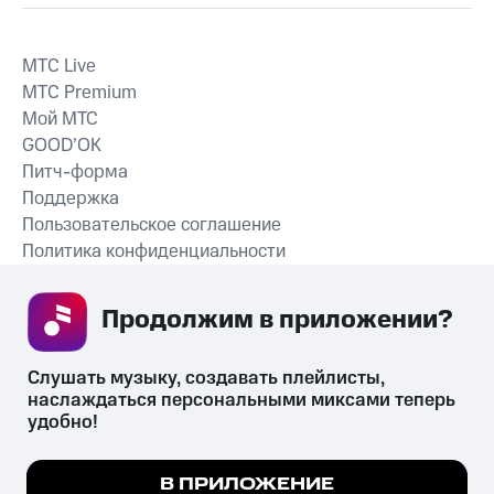
MTС Live
MTС Premium
Мой МТС
GOOD’OK
Питч-форма
Поддержка
Пользовательское соглашение
Политика конфиденциальности
Рекомендательные технологии
Продолжим в приложении? 
СКАЧАТЬ ПРИЛОЖЕНИЕ
Слушать музыку, создавать плейлисты, 
наслаждаться персональными миксами теперь 
удобно!
Незаконное потребление наркотических средств,
психотропных веществ, их аналогов причиняет вред здоровью,
Мы используем куки, чтобы на сайте все
В ПРИЛОЖЕНИЕ
их незаконный оборот запрещён и влечёт установленную