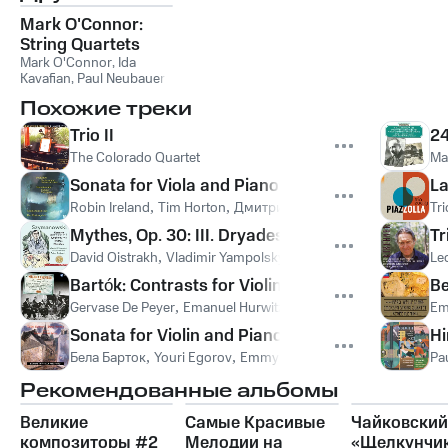
Mark O'Connor:
String Quartets
No.'s 2 & 3
Mark O'Connor
,
Ida
Kavafian
,
Paul Neubauer
,
Matt Haimovitz
Похожие треки
Trio II
24
The Colorado Quartet
Ma
Sonata for Viola and Piano, Op. 147: I. Moderato
La
Robin Ireland
,
Tim Horton
,
Дмитрий Дмитриевич Шостакови
Tri
Mythes, Op. 30: III. Dryades et Pan (Poco anima
Tr
David Oistrakh
,
Vladimir Yampolsky
,
Кароль Шимановский
Le
Bartók: Contrasts for Violin, Clarinet and Piano, Sz
Be
Gervase De Peyer
,
Emanuel Hurwitz
,
Lamar Crowson
,
Бела Ба
Em
Sonata for Violin and Piano No. 2 in C-Sharp Mino
Hi
Бела Барток
,
Youri Egorov
,
Emmy Verhey
Pa
Рекомендованные альбомы
Великие
Самые Красивые
Чайковский
композиторы #2
Мелодии на
«Щелкунчи