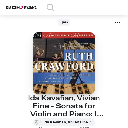
Трек
Ida Kavafian, Vivian
Fine - Sonata for
Violin and Piano: I.
Vibrante, agitato
Ida Kavafian, Vivian Fine