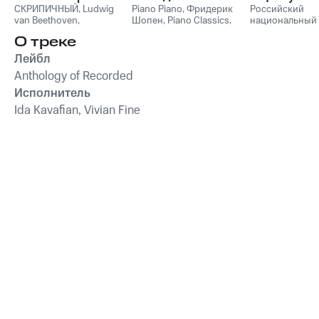
СКРИПИЧНЫЙ
,
Ludwig
Пианино
Piano Piano
,
Фридерик
Российский
van Beethoven
,
Шопен
,
Piano Classics
,
национальный
Фридерик Шопен
,
Пианино
молодежный
О треке
Франц Шуберт
,
Vivaldi
симфонически
String Orchestra
,
оркестр
Лейбл
Антонио Вивальди
Anthology of Recorded
Исполнитель
Ida Kavafian, Vivian Fine