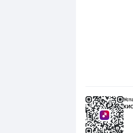
Уст
КИО