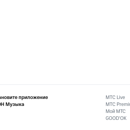
ановите приложение
MTС Live
Н Музыка
MTС Prem
Мой МТС
GOOD’OK