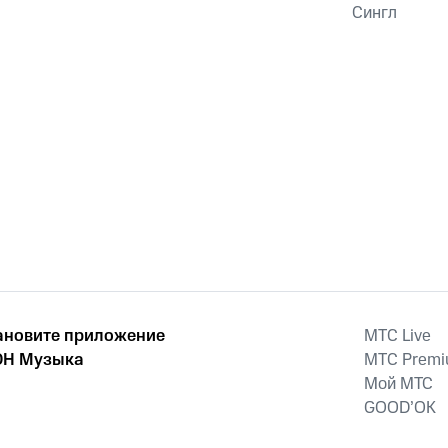
Сингл
ановите приложение
MTС Live
Н Музыка
MTС Prem
Мой МТС
GOOD’OK