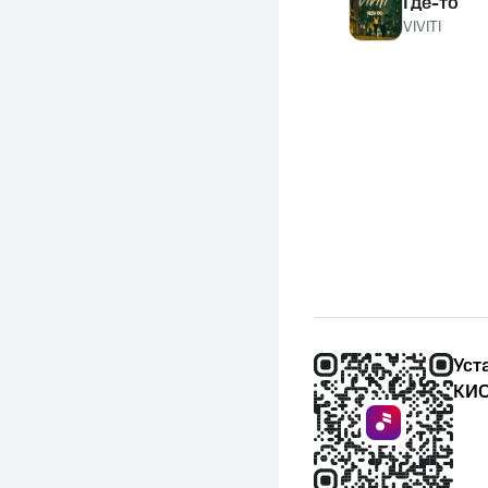
Где-то
VIVITI
Уст
КИО