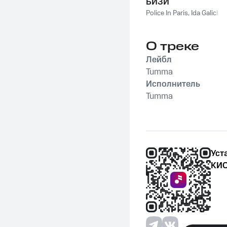
БИЗИ
Police In Paris
,
Ida Galich
О треке
Лейбл
Tumma
Исполнитель
Tumma
Уст
КИО