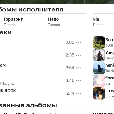
бомы исполнителя
Горизонт
Надо
Nla
Tumma
Tumma
Tumma
еки
Быт
3:05
TOSH
Уви
2:35
tsuqo
ком
hen
2:54
Talis
flora
3:46
G Naughty
oyrh
NK ROCK
if i
2:14
Endie
ванные альбомы