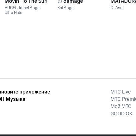
Movin' To The Sun
damage
MATADOR
HUGEL
,
Imael Angel
,
Kai Angel
DJ Asul
Ultra Nate
ановите приложение
MTС Live
Н Музыка
MTС Prem
Мой МТС
GOOD’OK