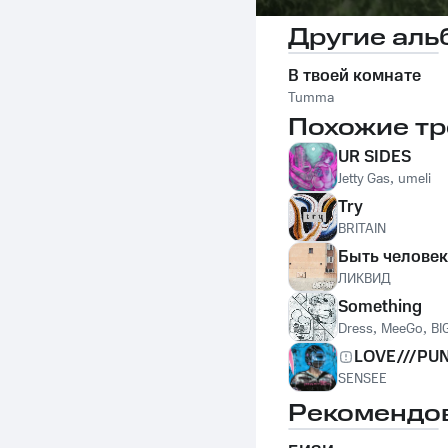
Другие аль
В твоей комнате
Tumma
Похожие тр
UR SIDES
Jetty Gas
,
umeli
Try
BRITAIN
Быть челове
ЛИКВИД
Something
Dress
,
MeeGo
,
BI
LOVE///PU
SENSEE
Рекомендо