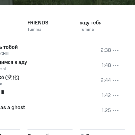
FRIENDS
жду тебя
Tumma
Tumma
ь тобой
2:38
CHIII
димся в аду
1:48
shi
kō (変化)
2:44
ka
lii
1:42
h
 was a ghost
1:25