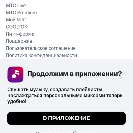
MTС Live
MTС Premium
Мой МТС
GOOD’OK
Питч-форма
Поддержка
Пользовательское соглашение
Политика конфиденциальности
Рекомендательные технологии
Продолжим в приложении? 
СКАЧАТЬ ПРИЛОЖЕНИЕ
Слушать музыку, создавать плейлисты, 
наслаждаться персональными миксами теперь 
удобно!
Незаконное потребление наркотических средств,
психотропных веществ, их аналогов причиняет вред здоровью,
Мы используем куки, чтобы на сайте все
В ПРИЛОЖЕНИЕ
их незаконный оборот запрещён и влечёт установленную
работало.
Подробнее
законодательством ответственность.
© 2026 ООО «КИОН».
ПОНЯТНО