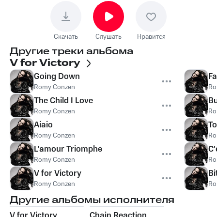
Скачать
Слушать
Нравится
Другие треки альбома
V for Victory
Going Down
Fa
Romy Conzen
Ro
The Child I Love
Bu
Romy Conzen
Ro
Aiaio
To
Romy Conzen
Ro
L'amour Triomphe
C'
Romy Conzen
Ro
V for Victory
Bi
Romy Conzen
Ro
Другие альбомы исполнителя
V for Victory
Chain Reaction