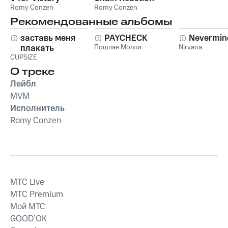
Romy Conzen
Romy Conzen
Рекомендованные альбомы
заставь меня
PAYCHECK
Nevermin
плакать
Пошлая Молли
Nirvana
CUPSIZE
О треке
Лейбл
MVM
Исполнитель
Romy Conzen
MTС Live
MTС Premium
Мой МТС
GOOD’OK