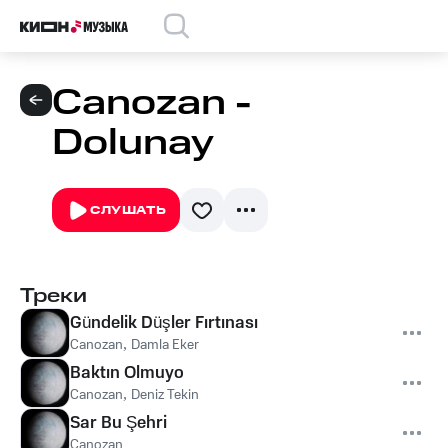
Canozan -
Dolunay
СЛУШАТЬ
Треки
Gündelik Düşler Fırtınası
Canozan
,
Damla Eker
Baktın Olmuyo
Canozan
,
Deniz Tekin
Sar Bu Şehri
Canozan