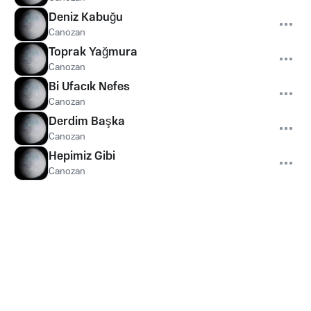
Deniz Kabuğu
Canozan
Toprak Yağmura
Canozan
Bi Ufacık Nefes
Canozan
Derdim Başka
Canozan
Hepimiz Gibi
Canozan