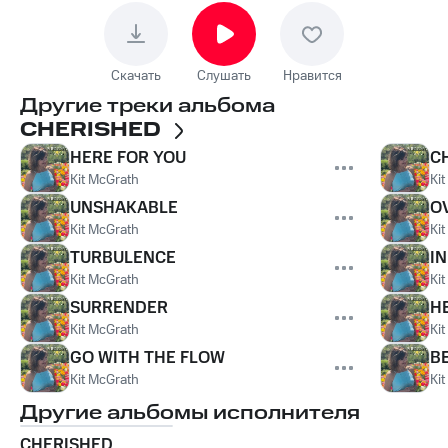
Скачать
Слушать
Нравится
Другие треки альбома
CHERISHED
HERE FOR YOU
C
Kit McGrath
Ki
UNSHAKABLE
O
Kit McGrath
Ki
TURBULENCE
I
Kit McGrath
Ki
SURRENDER
H
Kit McGrath
Ki
GO WITH THE FLOW
BE
Kit McGrath
Ki
Другие альбомы исполнителя
CHERISHED