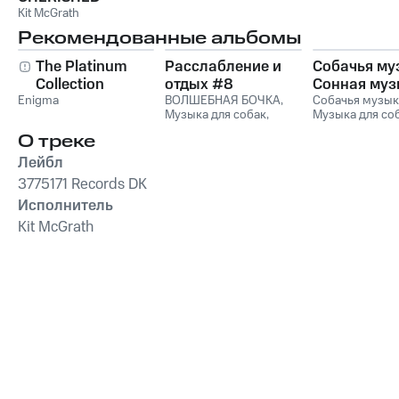
Kit McGrath
Рекомендованные альбомы
The Platinum
Расслабление и
Собачья му
Collection
отдых #8
Сонная муз
Enigma
ВОЛШЕБНАЯ БОЧКА
,
для собак и
Собачья музык
Музыка для собак
,
Музыка для со
музыка для
Романтическая музыка
,
Сонная музыка
релаксации
О треке
Relax
,
Музыка для
собак
чтения
,
Relax Music
Лейбл
3775171 Records DK
Исполнитель
Kit McGrath