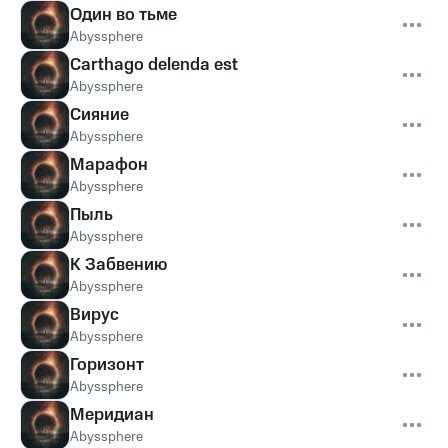
Один во тьме
Abyssphere
Carthago delenda est
Abyssphere
Сияние
Abyssphere
Марафон
Abyssphere
Пыль
Abyssphere
К Забвению
Abyssphere
Вирус
Abyssphere
Горизонт
Abyssphere
Меридиан
Abyssphere