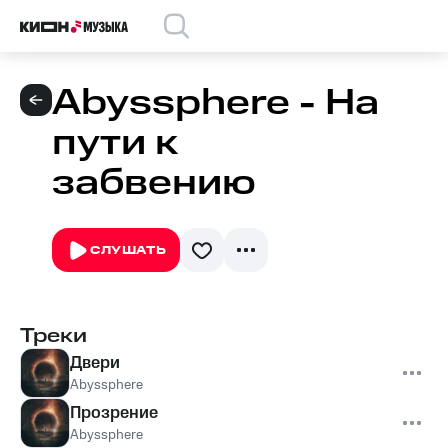
Abyssphere - На
пути к
забвению
СЛУШАТЬ
Треки
Двери
Abyssphere
Прозрение
Abyssphere