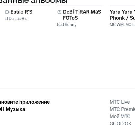
ванные альбомы
Estilo R'S
DeBÍ TiRAR MáS
Yara Yara 
FOToS
Phonk / S
El De Las R's
Amiga Eu 
Bad Bunny
MC WM
,
MC L
Pegar
ановите приложение
MTС Live
Н Музыка
MTС Prem
Мой МТС
GOOD’OK