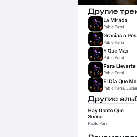
Другие тре
La Mirada
Pablo Parsi
Gracias a Pes
Pablo Parsi
Y Qué Más
Pablo Parsi
Para Llevarte 
Pablo Parsi
El Día Que Me
Pablo Parsi
,
Lucia
Другие аль
Hay Gente Que
Sueña
Pablo Parsi