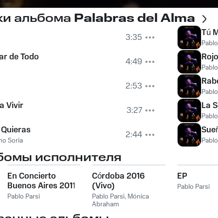
ки альбома
Palabras del Alma
Tú 
3:35
Pablo
ar de Todo
Roj
4:49
Pablo
Rab
2:53
Pablo
a Vivir
La 
3:27
Pablo
 Quieras
Sueñ
2:44
no Soria
Pablo
бомы исполнителя
En Concierto
Córdoba 2016
EP
Buenos Aires 2011
(Vivo)
Pablo Parsi
(Vivo)
Pablo Parsi
Pablo Parsi
,
Mónica
Abraham