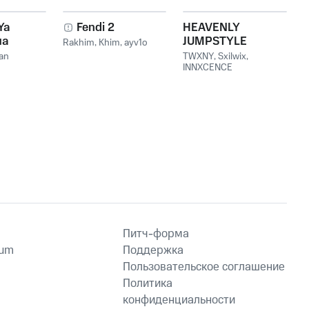
Ya
Fendi 2
HEAVENLY
ua
JUMPSTYLE
Rakhim
,
Khim
,
ayv1o
Vou
an
TWXNY
,
Sxilwix
,
INNXCENCE
Питч-форма
ium
Поддержка
Пользовательское соглашение
Политика
конфиденциальности