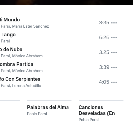
Mi Mundo
3:35
 Parsi
,
María Ester Sánchez
o Tango
6:26
 Parsi
o de Nube
3:25
 Parsi
,
Mónica Abraham
Sombra Partida
3:39
 Parsi
,
Mónica Abraham
o Con Serpientes
4:05
 Parsi
,
Lorena Astudillo
Palabras del Alma
Canciones
Desveladas (En
Pablo Parsi
Vivo)
Pablo Parsi