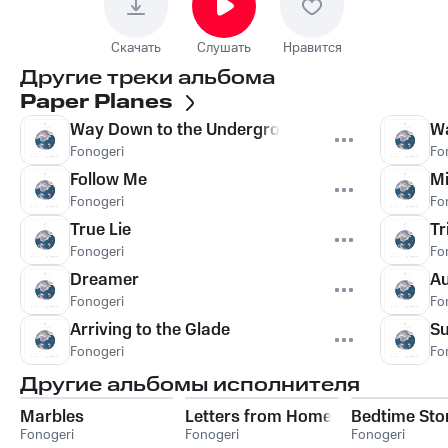
Скачать
Слушать
Нравится
Другие треки альбома
Paper Planes
Way Down to the Underground
Wa
Fonogeri
Fo
Follow Me
M
Fonogeri
Fo
True Lie
Tr
Fonogeri
Fo
Dreamer
Au
Fonogeri
Fo
Arriving to the Glade
S
Fonogeri
Fo
Другие альбомы исполнителя
Marbles
Letters from Home
Bedtime Sto
Fonogeri
Fonogeri
Fonogeri