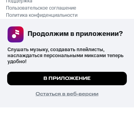
Поддержка
Пользовательское соглашение
Политика конфиденциальности
Рекомендательные технологии
Продолжим в приложении? 
СКАЧАТЬ ПРИЛОЖЕНИЕ
Слушать музыку, создавать плейлисты, 
наслаждаться персональными миксами теперь 
удобно!
Незаконное потребление наркотических средств,
психотропных веществ, их аналогов причиняет вред здоровью,
Мы используем куки, чтобы на сайте все
В ПРИЛОЖЕНИЕ
их незаконный оборот запрещён и влечёт установленную
работало.
Подробнее
законодательством ответственность.
© 2026 ООО «КИОН».
ПОНЯТНО
Остаться в веб-версии
Все права защищены
18+
Главная
В приложение
Избранное