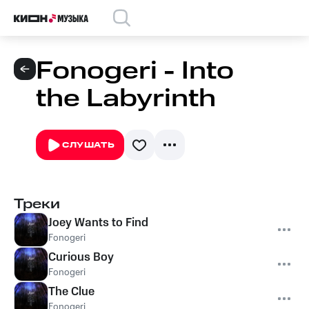
Fonogeri - Into
the Labyrinth
СЛУШАТЬ
Треки
Joey Wants to Find
Fonogeri
Curious Boy
Fonogeri
The Clue
Fonogeri