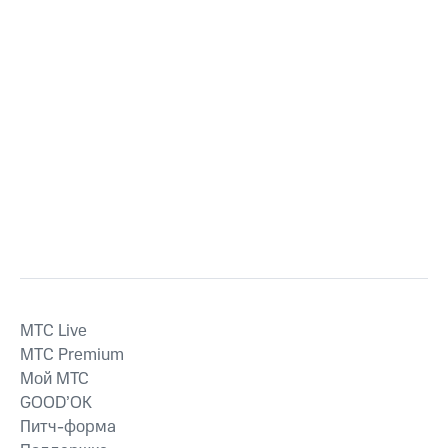
MTС Live
MTС Premium
Мой МТС
GOOD’OK
Питч-форма