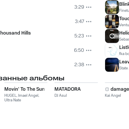
Blin
3:29
Finet
Touc
3:47
Ventu
Thousand Hills
Heli
5:23
Sebas
List
6:50
fka b
Lea
2:38
State
ванные альбомы
Movin' To The Sun
MATADORA
damage
HUGEL
,
Imael Angel
,
DJ Asul
Kai Angel
Ultra Nate