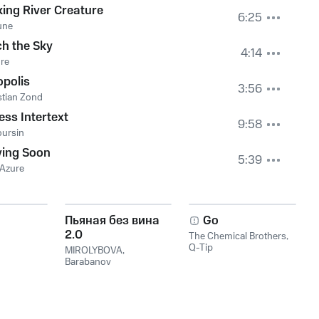
king River Creature
6:25
une
h the Sky
4:14
re
opolis
3:56
tian Zond
less Intertext
9:58
oursin
ving Soon
5:39
 Azure
Пьяная без вина
Go
2.0
The Chemical Brothers
,
Q-Tip
MIROLYBOVA
,
Barabanov