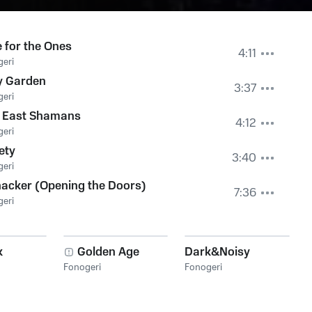
 for the Ones
4:11
eri
y Garden
3:37
eri
d East Shamans
4:12
eri
ety
3:40
eri
acker (Opening the Doors)
7:36
eri
k
Golden Age
Dark&Noisy
Fonogeri
Fonogeri