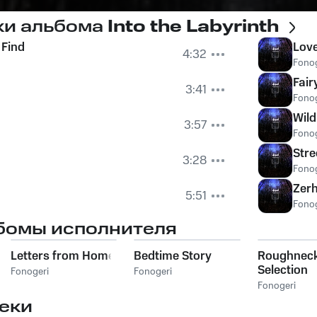
ки альбома
Into the Labyrinth
 Find
Love
4:32
Fonog
Fair
3:41
Fonog
Wil
3:57
Fonog
Stre
3:28
Fonog
Zerh
5:51
Fonog
бомы исполнителя
Letters from Home
Bedtime Story
Roughnec
Selection
Fonogeri
Fonogeri
Fonogeri
еки