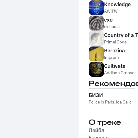
Knowledge
AWITW
exo
sleepdial
Country of a 
Primal Code
Berezina
Imprum
Cultivate
Addison Groove
Рекомендо
БИЗИ
Police In Paris
,
Ida Galich
О треке
Лейбл