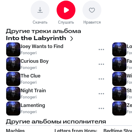
Скачать
Слушать
Нравится
Другие треки альбома
Into the Labyrinth
Joey Wants to Find
Lo
Fonogeri
Fo
Curious Boy
Fa
Fonogeri
Fo
The Clue
Wi
Fonogeri
Fo
Night Train
St
Fonogeri
Fo
Lamenting
Ze
Fonogeri
Fo
Другие альбомы исполнителя
Marbles
Letters from Home
Bedtime Sto