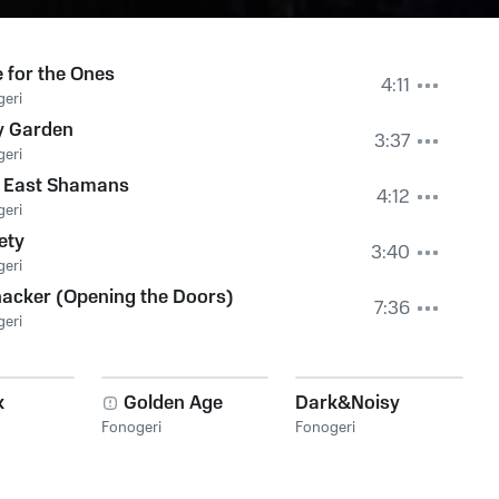
 for the Ones
4:11
eri
y Garden
3:37
eri
d East Shamans
4:12
eri
ety
3:40
eri
acker (Opening the Doors)
7:36
eri
k
Golden Age
Dark&Noisy
Fonogeri
Fonogeri