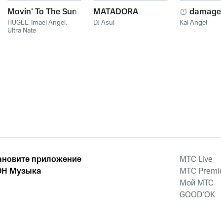
Movin' To The Sun
MATADORA
damage
HUGEL
,
Imael Angel
,
DJ Asul
Kai Angel
Ultra Nate
ановите приложение
MTС Live
Н Музыка
MTС Prem
Мой МТС
GOOD’OK