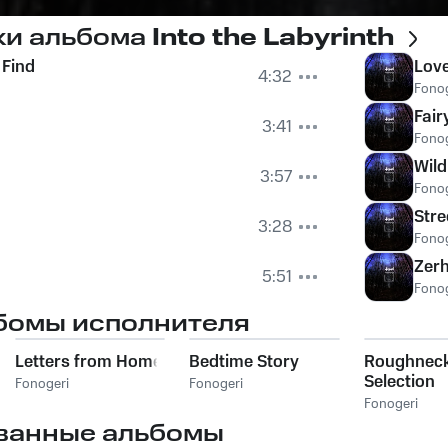
ки альбома
Into the Labyrinth
 Find
Love
4:32
Fonog
Fair
3:41
Fonog
Wil
3:57
Fonog
Stre
3:28
Fonog
Zerh
5:51
Fonog
бомы исполнителя
Letters from Home
Bedtime Story
Roughnec
Selection
Fonogeri
Fonogeri
Fonogeri
ванные альбомы