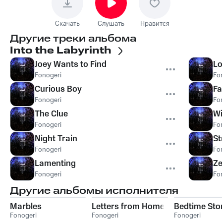
Скачать
Слушать
Нравится
Другие треки альбома
Into the Labyrinth
Joey Wants to Find
Lo
Fonogeri
Fo
Curious Boy
Fa
Fonogeri
Fo
The Clue
Wi
Fonogeri
Fo
Night Train
St
Fonogeri
Fo
Lamenting
Ze
Fonogeri
Fo
Другие альбомы исполнителя
Marbles
Letters from Home
Bedtime Sto
Fonogeri
Fonogeri
Fonogeri