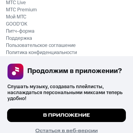
MTС Live
MTС Premium
Мой МТС
GOOD’OK
Питч-форма
Поддержка
Пользовательское соглашение
Политика конфиденциальности
Рекомендательные технологии
Продолжим в приложении? 
СКАЧАТЬ ПРИЛОЖЕНИЕ
Слушать музыку, создавать плейлисты, 
наслаждаться персональными миксами теперь 
удобно!
Незаконное потребление наркотических средств,
психотропных веществ, их аналогов причиняет вред здоровью,
Мы используем куки, чтобы на сайте все
В ПРИЛОЖЕНИЕ
их незаконный оборот запрещён и влечёт установленную
работало.
Подробнее
законодательством ответственность.
© 2026 ООО «КИОН».
ПОНЯТНО
Остаться в веб-версии