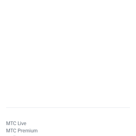
MTС Live
MTС Premium