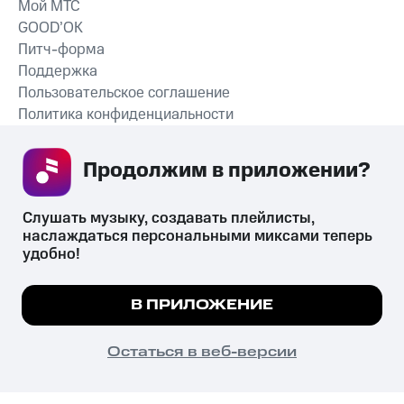
Мой МТС
GOOD’OK
Питч-форма
Поддержка
Пользовательское соглашение
Политика конфиденциальности
Рекомендательные технологии
Продолжим в приложении? 
СКАЧАТЬ ПРИЛОЖЕНИЕ
Слушать музыку, создавать плейлисты, 
наслаждаться персональными миксами теперь 
удобно!
Незаконное потребление наркотических средств,
психотропных веществ, их аналогов причиняет вред здоровью,
Мы используем куки, чтобы на сайте все
В ПРИЛОЖЕНИЕ
их незаконный оборот запрещён и влечёт установленную
работало.
Подробнее
законодательством ответственность.
© 2026 ООО «КИОН».
ПОНЯТНО
Остаться в веб-версии
Все права защищены
18+
Главная
В приложение
Избранное