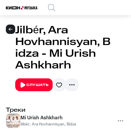
Jilbér, Ara
Hovhannisyan, B
idza - Mi Urish
Ashkharh
СЛУШАТЬ
Треки
Mi Urish Ashkharh
Jilbér
,
Ara Hovhannisyan
,
Bidza