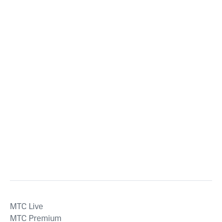
MTС Live
MTС Premium