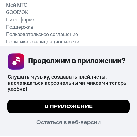
Мой МТС
GOOD’OK
Питч-форма
Поддержка
Пользовательское соглашение
Политика конфиденциальности
Рекомендательные технологии
Продолжим в приложении? 
СКАЧАТЬ ПРИЛОЖЕНИЕ
Слушать музыку, создавать плейлисты, 
наслаждаться персональными миксами теперь 
удобно!
Незаконное потребление наркотических средств,
психотропных веществ, их аналогов причиняет вред здоровью,
Мы используем куки, чтобы на сайте все
В ПРИЛОЖЕНИЕ
их незаконный оборот запрещён и влечёт установленную
работало.
Подробнее
законодательством ответственность.
© 2026 ООО «КИОН».
ПОНЯТНО
Остаться в веб-версии
Все права защищены
18+
Главная
В приложение
Избранное