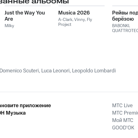
ванные альбомы
Lombardi
Modus, Marco Serpe,
Luca Leonori, Peter
Santorini, Righen,
Just the Way You
Musica 2026
Рейвы по
Emanuela Restuccia
,
Are
берёзою
A-Clark
,
Vinny
,
Fly
Modus
,
Luca Leonori
,
Project
Milky
Righen
,
Angelo
BABONKI
,
Compagnoni
,
Luca
QUATTROTE
Pasini
,
Мауро
Джулиани
omenico Scuteri, Luca Leonori, Leopoldo Lombardi
ановите приложение
MTС Live
Н Музыка
MTС Prem
Мой МТС
GOOD’OK