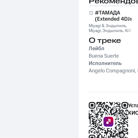
Рекомендо
Modus, Eleonora Gioeni
#ТАМАДА
(Extended 4DJs
Pack)
Miyagi & Эндшпиль
,
Miyagi
,
Эндшпиль
,
Al I
Bo
,
Wooshendoo
О треке
Лейбл
Buena Suerte
Исполнитель
Angelo Compagnoni, D
Уст
КИО