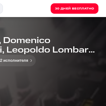
30 ДНЕЙ БЕСПЛАТНО
, Domenico
ri, Leopoldo Lombardi
 2 исполнителя