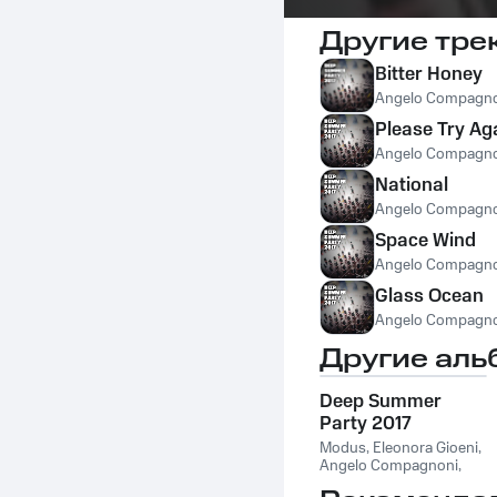
Другие тре
Bitter Honey
Angelo Compagn
Please Try Ag
Angelo Compagn
National
Angelo Compagn
Space Wind
Angelo Compagn
Glass Ocean
Angelo Compagn
Другие аль
Deep Summer
Party 2017
Modus
,
Eleonora Gioeni
,
Angelo Compagnoni
,
Angelo Compagnoni,