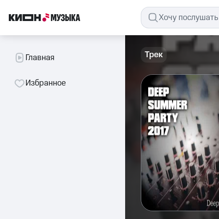
Трек
Главная
Избранное