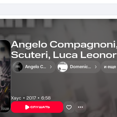
Angelo Compagnoni
Scuteri, Luca Leono
- Please Try Again
Angelo Compagnoni
Domenico Scuteri
и еще
Хаус
2017
6:58
СЛУШАТЬ