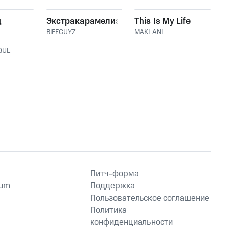
д
Экстракарамелизирован
This Is My Life
BIFFGUYZ
MAKLANI
QUE
Питч-форма
ium
Поддержка
Пользовательское соглашение
Политика
конфиденциальности