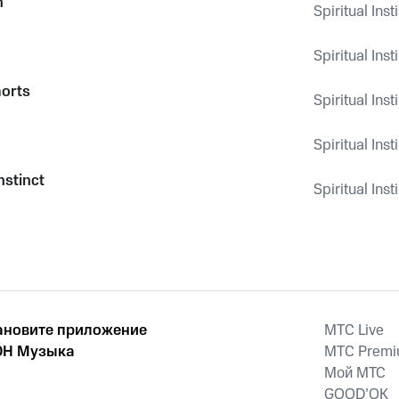
n
Spiritual Inst
Spiritual Inst
morts
Spiritual Inst
Spiritual Inst
Instinct
Spiritual Inst
ановите приложение
MTС Live
Н Музыка
MTС Prem
Мой МТС
GOOD’OK