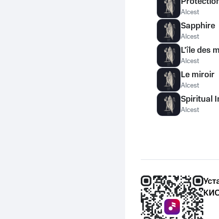
Protectio
Alcest
Sapphire
Alcest
L'île des 
Alcest
Le miroir
Alcest
Spiritual 
Alcest
Уст
КИО