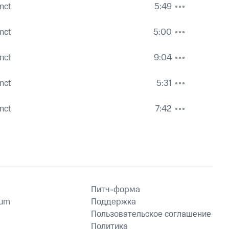
inct
5:49
inct
5:00
inct
9:04
inct
5:31
inct
7:42
Питч-форма
ium
Поддержка
Пользовательское соглашение
Политика