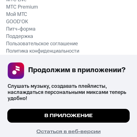
MTС Premium
Мой МТС
GOOD’OK
Питч-форма
Поддержка
Пользовательское соглашение
Политика конфиденциальности
Рекомендательные технологии
Продолжим в приложении? 
СКАЧАТЬ ПРИЛОЖЕНИЕ
Слушать музыку, создавать плейлисты, 
наслаждаться персональными миксами теперь 
удобно!
Незаконное потребление наркотических средств,
психотропных веществ, их аналогов причиняет вред здоровью,
Мы используем куки, чтобы на сайте все
В ПРИЛОЖЕНИЕ
их незаконный оборот запрещён и влечёт установленную
работало.
Подробнее
законодательством ответственность.
© 2026 ООО «КИОН».
ПОНЯТНО
Остаться в веб-версии
Все права защищены
18+