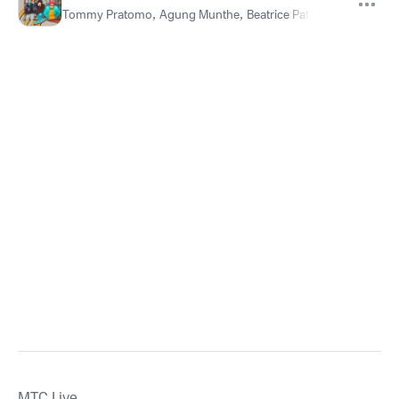
Tommy Pratomo
,
Agung Munthe
,
Beatrice Patricia
MTС Live