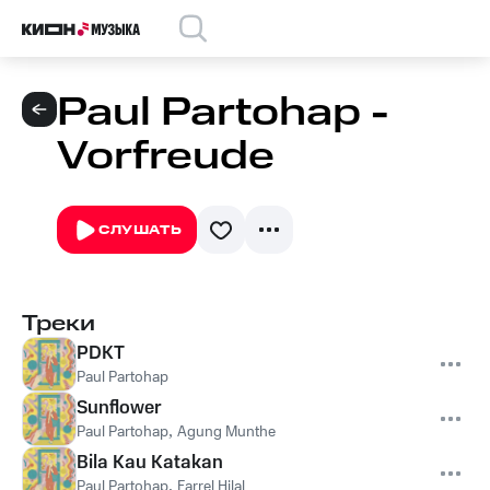
Paul Partohap -
Vorfreude
СЛУШАТЬ
Треки
PDKT
Paul Partohap
Sunflower
Paul Partohap
,
Agung Munthe
Bila Kau Katakan
Paul Partohap
,
Farrel Hilal