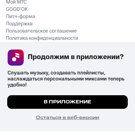
Мой МТС
GOOD’OK
Питч-форма
Поддержка
Пользовательское соглашение
Политика конфиденциальности
Рекомендательные технологии
Продолжим в приложении? 
СКАЧАТЬ ПРИЛОЖЕНИЕ
Слушать музыку, создавать плейлисты, 
наслаждаться персональными миксами теперь 
удобно!
Незаконное потребление наркотических средств,
психотропных веществ, их аналогов причиняет вред здоровью,
Мы используем куки, чтобы на сайте все
В ПРИЛОЖЕНИЕ
их незаконный оборот запрещён и влечёт установленную
работало.
Подробнее
законодательством ответственность.
© 2026 ООО «КИОН».
ПОНЯТНО
Остаться в веб-версии
Все права защищены
18+
Главная
В приложение
Избранное