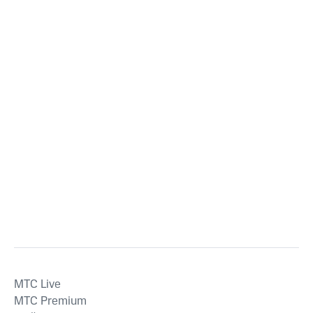
MTС Live
MTС Premium