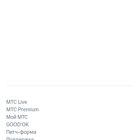
MTС Live
MTС Premium
Мой МТС
GOOD’OK
Питч-форма
Поддержка