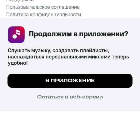
Пользовательское соглашение
Политика конфиденциальности
Рекомендательные технологии
Продолжим в приложении? 
СКАЧАТЬ ПРИЛОЖЕНИЕ
Слушать музыку, создавать плейлисты, 
наслаждаться персональными миксами теперь 
удобно!
Незаконное потребление наркотических средств,
психотропных веществ, их аналогов причиняет вред здоровью,
Мы используем куки, чтобы на сайте все
В ПРИЛОЖЕНИЕ
их незаконный оборот запрещён и влечёт установленную
работало.
Подробнее
законодательством ответственность.
© 2026 ООО «КИОН».
ПОНЯТНО
Остаться в веб-версии
Все права защищены
18+
Главная
В приложение
Избранное