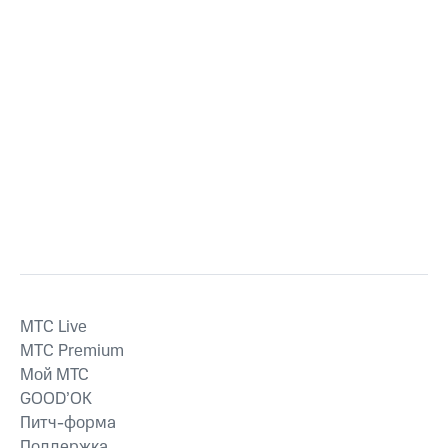
MTС Live
MTС Premium
Мой МТС
GOOD’OK
Питч-форма
Поддержка