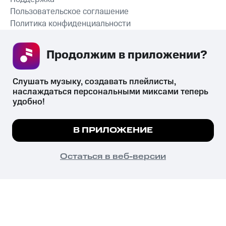
Пользовательское соглашение
Политика конфиденциальности
Рекомендательные технологии
Продолжим в приложении? 
СКАЧАТЬ ПРИЛОЖЕНИЕ
Слушать музыку, создавать плейлисты, 
наслаждаться персональными миксами теперь 
удобно!
Незаконное потребление наркотических средств,
психотропных веществ, их аналогов причиняет вред здоровью,
Мы используем куки, чтобы на сайте все
В ПРИЛОЖЕНИЕ
их незаконный оборот запрещён и влечёт установленную
работало.
Подробнее
законодательством ответственность.
© 2026 ООО «КИОН».
ПОНЯТНО
Остаться в веб-версии
Все права защищены
18+
Главная
В приложение
Избранное