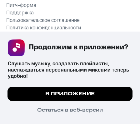
Питч-форма
Поддержка
Пользовательское соглашение
Политика конфиденциальности
Рекомендательные технологии
Продолжим в приложении? 
СКАЧАТЬ ПРИЛОЖЕНИЕ
Слушать музыку, создавать плейлисты, 
наслаждаться персональными миксами теперь 
удобно!
Незаконное потребление наркотических средств,
психотропных веществ, их аналогов причиняет вред здоровью,
Мы используем куки, чтобы на сайте все
В ПРИЛОЖЕНИЕ
их незаконный оборот запрещён и влечёт установленную
работало.
Подробнее
законодательством ответственность.
© 2026 ООО «КИОН».
ПОНЯТНО
Остаться в веб-версии
Все права защищены
18+
Главная
В приложение
Избранное