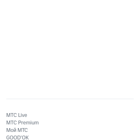
MTС Live
MTС Premium
Мой МТС
GOOD’OK