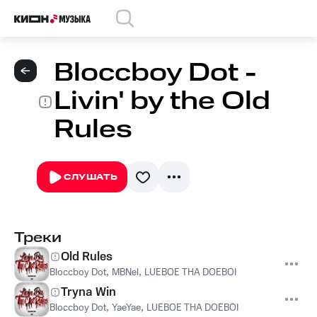
Bloccboy Dot -
Livin' by the Old
Rules
СЛУШАТЬ
Треки
Old Rules
Bloccboy Dot
,
MBNel
,
LUEBOE THA DOEBOI
Tryna Win
Bloccboy Dot
,
YaeYae
,
LUEBOE THA DOEBOI