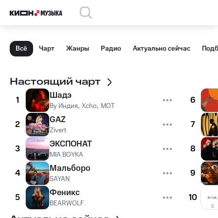
Всё
Чарт
Жанры
Радио
Актуально сейчас
Подб
Настоящий чарт
Шадэ
1
6
By Индия
,
Xcho
,
MOT
GAZ
2
7
Zivert
ЭКСПОНАТ
3
8
MIA BOYKA
Мальборо
4
9
SAYAN
Феникс
5
10
BEARWOLF