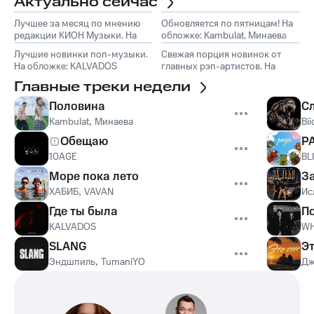
Актуально сейчас
Лучшее за месяц по мнению
Обновляется по пятницам! На
редакции КИОН Музыки. На
обложке: Kambulat, Минаева
обложке: Marselle
Лучшие новинки поп-музыки.
Свежая порция новинок от
На обложке: KALVADOS
главных рэп-артистов. На
обложке: Эндшпиль, TumaniYO
Главные треки недели
Половина
С
Kambulat
,
Минаева
Bii
Обещаю
Р
10AGE
BL
Море пока лето
З
ХАБИБ
,
VAVAN
Ис
Где ты была
П
KALVADOS
WH
SLANG
Эт
Эндшпиль
,
TumaniYO
Дж