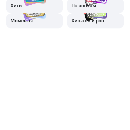
Хиты
По эпохам
Моменты
Хип-хоп и рэп