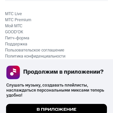
MTС Live
MTС Premium
Мой МТС
GOOD’OK
Питч-форма
Поддержка
Пользовательское соглашение
Политика конфиденциальности
Рекомендательные технологии
Продолжим в приложении? 
СКАЧАТЬ ПРИЛОЖЕНИЕ
Слушать музыку, создавать плейлисты, 
наслаждаться персональными миксами теперь 
удобно!
Незаконное потребление наркотических средств,
психотропных веществ, их аналогов причиняет вред здоровью,
Мы используем куки, чтобы на сайте все
В ПРИЛОЖЕНИЕ
их незаконный оборот запрещён и влечёт установленную
работало.
Подробнее