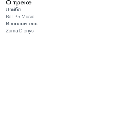
расслабления и
О треке
Музыка для сна
Массажа Спа
,
Музыка
музыка
спа отдыха
домашних животных
,
для Массажа
Лейбл
Музыка для йоги
,
Spa
Расслабляющая
Bar 25 Music
Исполнитель
Zuma Dionys