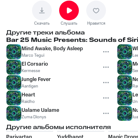
Скачать
Слушать
Нравится
Другие треки альбома
Bar 25 Music Presents: Sounds of Siri
Mind Awake, Body Asleep
Wh
Marco Tegui
Le
El Corsario
Me
Kermesse
Se
Jungle Fever
N
Aantigen
Ra
Heart
Le
Raidho
Un
Ualame Ualame
N
Zuma Dionys
Ju
Другие альбомы исполнителя
Parivartan
Yuddhapot
Magic Drop