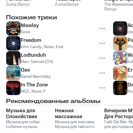
Zuma Dionys
Zuma Dionys
The Wawawiwa
Dionys
Похожие треки
Mawlay
Aq
Soire
ob
Freedom
Pa
John Candy
,
Nobe
,
Exei
Ph
Lodtunduh
Wa
Marc Samuel (CH)
Jul
Oas
Er
Daniel Navrotsky
In
In The Zone
De
BIGZ
,
Music P
Ko
Рекомендованные альбомы
Музыка для
Нежная
Вечерняя М
Спокойствия
массажная
Для Рестор
Кошек
Музыка для собак
,
музыка для
Музыка для массажа
,
Vol. 1
Café Del Mar
,
М
Собачья музыка
,
Музыка для тайского
для ресторано
глубокого
Музыка для кошек
,
массажа
,
Музыка для
Спокойная фо