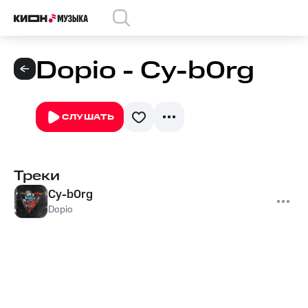
Dopio - Cy-b0rg
СЛУШАТЬ
Треки
Cy-b0rg
Dopio