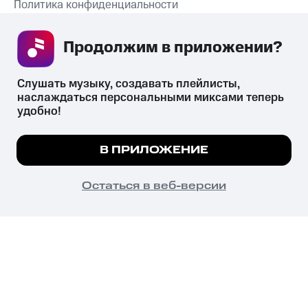
Политика конфиденциальности
Рекомендательные технологии
Продолжим в приложении? 
СКАЧАТЬ ПРИЛОЖЕНИЕ
Слушать музыку, создавать плейлисты, 
наслаждаться персональными миксами теперь 
удобно!
Незаконное потребление наркотических средств,
психотропных веществ, их аналогов причиняет вред здоровью,
Мы используем куки, чтобы на сайте все
В ПРИЛОЖЕНИЕ
их незаконный оборот запрещён и влечёт установленную
работало.
Подробнее
законодательством ответственность.
© 2026 ООО «КИОН».
ПОНЯТНО
Остаться в веб-версии
Все права защищены
18+
Главная
В приложение
Избранное