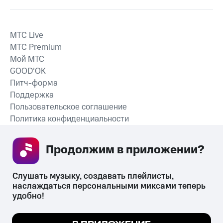
MTС Live
MTС Premium
Мой МТС
GOOD’OK
Питч-форма
Поддержка
Пользовательское соглашение
Политика конфиденциальности
Рекомендательные технологии
Продолжим в приложении? 
СКАЧАТЬ ПРИЛОЖЕНИЕ
Слушать музыку, создавать плейлисты, 
наслаждаться персональными миксами теперь 
удобно!
Незаконное потребление наркотических средств,
психотропных веществ, их аналогов причиняет вред здоровью,
Мы используем куки, чтобы на сайте все