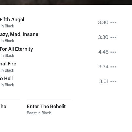
Fifth Angel
3:30
 In Black
azy, Mad, Insane
3:30
 In Black
 For All Eternity
4:48
 In Black
nal Fire
3:34
 In Black
o Hell
3:01
 In Black
The
Enter The Behelit
Beast In Black