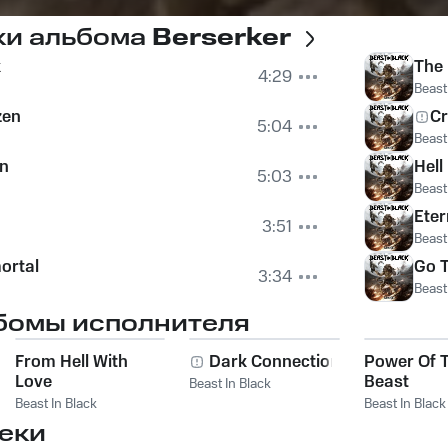
ки альбома
Berserker
k
The 
4:29
Beast
zen
Cr
5:04
Beast
on
Hell
5:03
Beast
Eter
3:51
Beast
ortal
Go T
3:34
Beast
бомы исполнителя
From Hell With
Dark Connection
Power Of 
Love
Beast
Beast In Black
Beast In Black
Beast In Black
еки