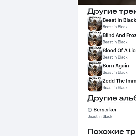
Другие тре
Beast In Blac
Beast In Black
Blind And Fro
Beast In Black
Blood Of A Li
Beast In Black
Born Again
Beast In Black
Zodd The Imm
Beast In Black
Другие аль
Berserker
Beast In Black
Похожие тр