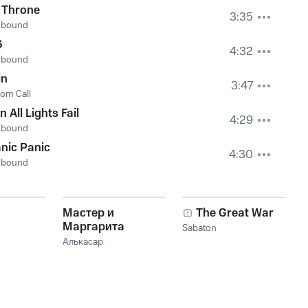
 Throne
3:35
dbound
6
4:32
dbound
in
3:47
om Call
 All Lights Fail
4:29
dbound
nic Panic
4:30
dbound
Мастер и
The Great War
Маргарита
Sabaton
Алькасар