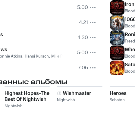
Iron
5:00
Bloo
106
4:21
Bloo
es
Ron
4:30
Freed
ows
When
5:00
onnie Atkins
,
Hansi Kürsch
,
Mille Petrozza
Bloo
Sata
7:06
Bloo
ванные альбомы
Highest Hopes-The
Wishmaster
Heroes
Best Of Nightwish
Nightwish
Sabaton
Nightwish