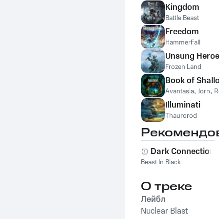
Kingdom
Battle Beast
Freedom
HammerFall
Unsung Hero
Frozen Land
Book of Shall
Avantasia
,
Jorn
,
R
Illuminati
Thaurorod
Рекомендо
Dark Connection
Beast In Black
О треке
Лейбл
Nuclear Blast