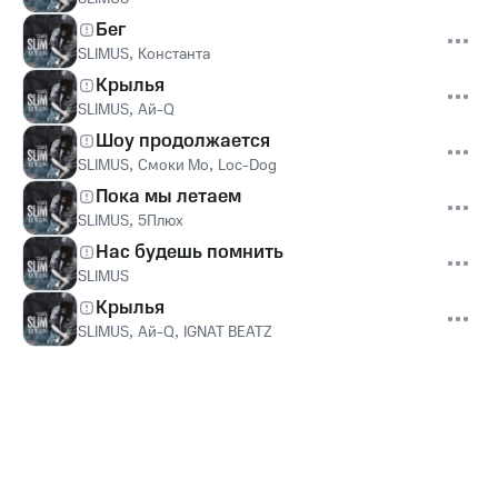
Бег
SLIMUS
,
Константа
Крылья
SLIMUS
,
Ай-Q
Шоу продолжается
SLIMUS
,
Смоки Мо
,
Loc-Dog
Пока мы летаем
SLIMUS
,
5Плюх
Нас будешь помнить
SLIMUS
Крылья
SLIMUS
,
Ай-Q
,
IGNAT BEATZ