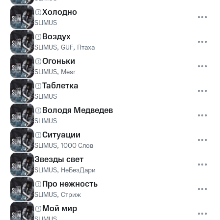
Холодно
SLIMUS
Воздух
SLIMUS
,
GUF
,
Птаха
Огоньки
SLIMUS
,
Mesr
Таблетка
SLIMUS
Володя Медведев
SLIMUS
Ситуации
SLIMUS
,
1000 Слов
Звезды свет
SLIMUS
,
НеБезДари
Про нежность
SLIMUS
,
Стриж
Мой мир
SLIMUS