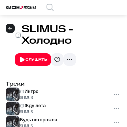
SLIMUS -
Холодно
СЛУШАТЬ
Треки
Интро
SLIMUS
Жду лета
SLIMUS
Будь осторожен
SLIMUS